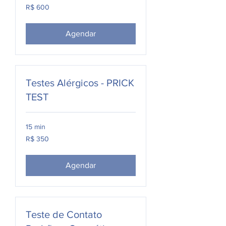
600
R$ 600
Reais
brasileiros
Agendar
Testes Alérgicos - PRICK
TEST
15 min
350
R$ 350
Reais
brasileiros
Agendar
Teste de Contato