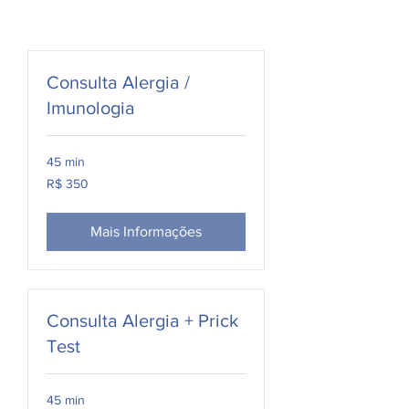
Consulta Alergia /
Imunologia
45 min
350
R$ 350
Reais
brasileiros
Mais Informações
Consulta Alergia + Prick
Test
45 min